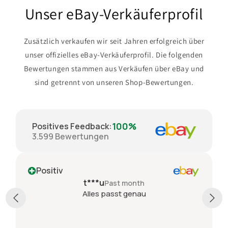
Unser eBay-Verkäuferprofil
Zusätzlich verkaufen wir seit Jahren erfolgreich über
unser offizielles eBay-Verkäuferprofil. Die folgenden
Bewertungen stammen aus Verkäufen über eBay und
sind getrennt von unseren Shop-Bewertungen.
100%
Positives Feedback
:
3.599
Bewertungen
Positiv
n***e
Past month
Tolles Spiel in Top Zustand , schneller Versand ,
sorgfältige Verpackung , sehr zuverlässiger ,
kompetenter Verkäufer , absolut
empfehlenswert , bin begeistert