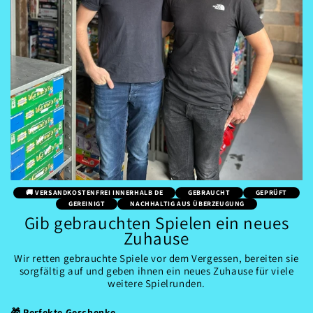
🚚 VERSANDKOSTENFREI INNERHALB DE
GEBRAUCHT
GEPRÜFT
GEREINIGT
NACHHALTIG AUS ÜBERZEUGUNG
Gib gebrauchten Spielen ein neues
Zuhause
Wir retten gebrauchte Spiele vor dem Vergessen, bereiten sie
sorgfältig auf und geben ihnen ein neues Zuhause für viele
weitere Spielrunden.
🎁 Perfekte Geschenke