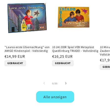
"Lauras erste Übernachtung" von
10 241 DDR Spiel VEB Metaplast
10 Min
AMIGO Kinderspiel - Vollständig
Quedlinburg TRIADO – Vollständig
Zaubere
Vollstä
Normaler
€14,99 EUR
Normaler
€16,25 EUR
Norm
€17,
Preis
Preis
GEBRAUCHT
GEBRAUCHT
Preis
GEBR
von
1
/
11
Alle anzeigen