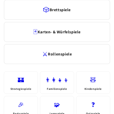
🎲
Brettspiele
🃏
Karten- & Würfelspiele
⚔️
Rollenspiele
🏰
👨‍👩‍👧‍👦
🧸
Strategiespiele
Familienspiele
Kinderspiele
🎉
🧩
❓
Partyspiele
Legespiele
Quizspiele