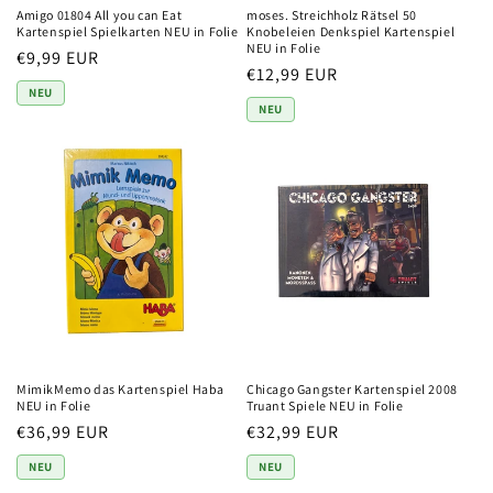
Amigo 01804 All you can Eat
moses. Streichholz Rätsel 50
Kartenspiel Spielkarten NEU in Folie
Knobeleien Denkspiel Kartenspiel
NEU in Folie
Normaler
€9,99 EUR
Normaler
€12,99 EUR
Preis
NEU
Preis
NEU
MimikMemo das Kartenspiel Haba
Chicago Gangster Kartenspiel 2008
NEU in Folie
Truant Spiele NEU in Folie
Normaler
€36,99 EUR
Normaler
€32,99 EUR
Preis
Preis
NEU
NEU