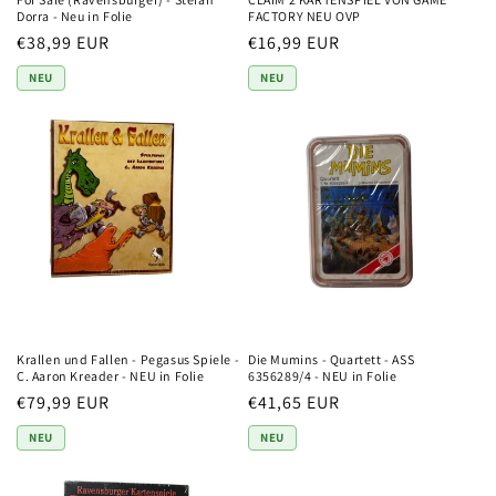
Dorra - Neu in Folie
FACTORY NEU OVP
Normaler
€38,99 EUR
Normaler
€16,99 EUR
Preis
Preis
NEU
NEU
Krallen und Fallen - Pegasus Spiele -
Die Mumins - Quartett - ASS
C. Aaron Kreader - NEU in Folie
6356289/4 - NEU in Folie
Normaler
€79,99 EUR
Normaler
€41,65 EUR
Preis
Preis
NEU
NEU