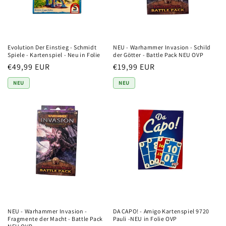
Evolution Der Einstieg - Schmidt
NEU - Warhammer Invasion - Schild
Spiele - Kartenspiel - Neu in Folie
der Götter - Battle Pack NEU OVP
Normaler
€49,99 EUR
Normaler
€19,99 EUR
Preis
Preis
NEU
NEU
NEU - Warhammer Invasion -
DA CAPO! - Amigo Kartenspiel 9720
Fragmente der Macht - Battle Pack
Pauli -NEU in Folie OVP