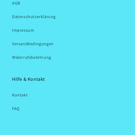
AGB
Datenschutzerklärung
Impressum
Versandbedingungen
Widerrufsbelehrung
Hilfe & Kontakt
Kontakt
FAQ