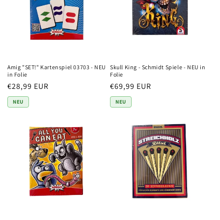
Amig "SET!" Kartenspiel 03703 - NEU
Skull King - Schmidt Spiele - NEU in
in Folie
Folie
Normaler
€28,99 EUR
Normaler
€69,99 EUR
Preis
Preis
NEU
NEU