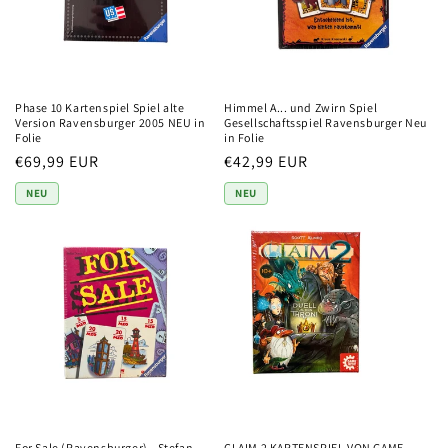
Phase 10 Kartenspiel Spiel alte
Himmel A... und Zwirn Spiel
Version Ravensburger 2005 NEU in
Gesellschaftsspiel Ravensburger Neu
Folie
in Folie
Normaler
€69,99 EUR
Normaler
€42,99 EUR
Preis
Preis
NEU
NEU
For Sale (Ravensburger) - Stefan
CLAIM 2 KARTENSPIEL VON GAME