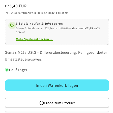
Normaler
€25,49 EUR
Preis
Inkl. Steuern.
Versand
wird beim Checkout berechnet
3 Spiele kaufen & 10% sparen
Dieses Spiel dann nur €22,94 statt
€25,49
—
du sparst €7,65
auf 3
Spiele!
Mehr Spiele entdecken →
Gemäß § 25a UStG – Differenzbesteuerung. Kein gesonderter
Umsatzsteuerausweis.
1 auf Lager
In den Warenkorb legen
Frage zum Produkt