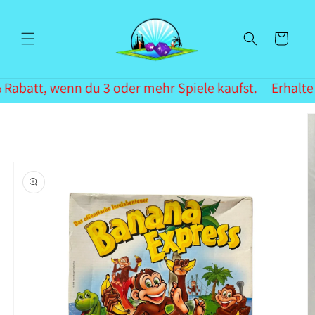
Direkt
zum
Inhalt
Warenkorb
 Rabatt, wenn du 3 oder mehr Spiele kaufst.
Erhalte 
oduktinformationen
ringen