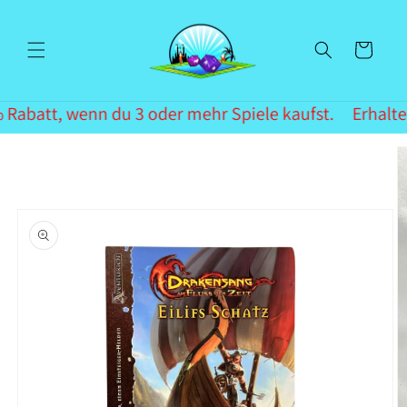
Direkt
zum
Inhalt
Warenkorb
 Rabatt, wenn du 3 oder mehr Spiele kaufst.
Erhalte 
oduktinformationen
ringen