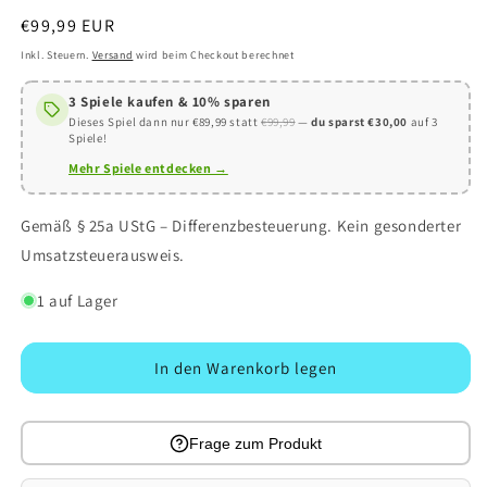
Normaler
€99,99 EUR
Preis
Inkl. Steuern.
Versand
wird beim Checkout berechnet
3 Spiele kaufen & 10% sparen
Dieses Spiel dann nur €89,99 statt
€99,99
—
du sparst €30,00
auf 3
Spiele!
Mehr Spiele entdecken →
Gemäß § 25a UStG – Differenzbesteuerung. Kein gesonderter
Umsatzsteuerausweis.
1 auf Lager
In den Warenkorb legen
Frage zum Produkt