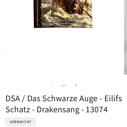
Medien
1
in
Modal
öffnen
M
2
in
von
1
/
7
M
ö
DSA / Das Schwarze Auge - Eilifs
Schatz - Drakensang - 13074
GEBRAUCHT