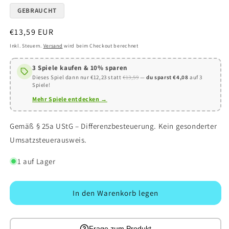
GEBRAUCHT
Normaler
€13,59 EUR
Preis
Inkl. Steuern.
Versand
wird beim Checkout berechnet
3 Spiele kaufen & 10% sparen
Dieses Spiel dann nur €12,23 statt
€13,59
—
du sparst €4,08
auf 3
Spiele!
Mehr Spiele entdecken →
Gemäß § 25a UStG – Differenzbesteuerung. Kein gesonderter
Umsatzsteuerausweis.
1 auf Lager
In den Warenkorb legen
Frage zum Produkt