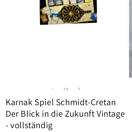
Medien
1
in
Modal
öffnen
M
2
in
von
1
/
9
M
ö
Karnak Spiel Schmidt-Cretan
Der Blick in die Zukunft Vintage
- vollständig