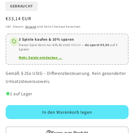
GEBRAUCHT
Normaler
€33,14 EUR
Preis
Inkl. Steuern.
Versand
wird beim Checkout berechnet
3 Spiele kaufen & 10% sparen
Dieses Spiel dann nur €29,82 statt
€33,14
—
du sparst €9,96
auf 3
Spiele!
Mehr Spiele entdecken →
Gemäß § 25a UStG – Differenzbesteuerung. Kein gesonderter
Umsatzsteuerausweis.
1 auf Lager
In den Warenkorb legen
Frage zum Produkt