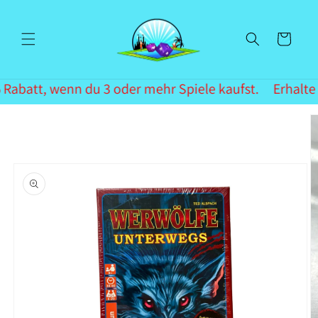
Direkt
zum
Inhalt
Warenkorb
 Rabatt, wenn du 3 oder mehr Spiele kaufst.
Erhalte 
oduktinformationen
ringen