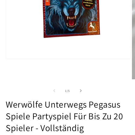
Medien
1
in
Modal
öffnen
M
2
in
von
1
/
5
M
ö
Werwölfe Unterwegs Pegasus
Spiele Partyspiel Für Bis Zu 20
Spieler - Vollständig